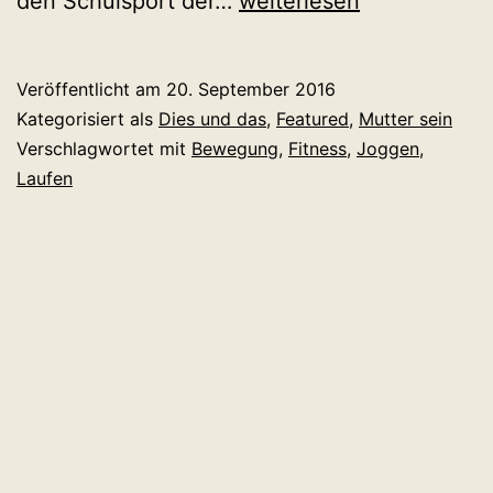
den Schulsport der…
weiterlesen
Schwung
in
Veröffentlicht am
20. September 2016
mein
Kategorisiert als
Dies und das
,
Featured
,
Mutter sein
Leben!
Verschlagwortet mit
Bewegung
,
Fitness
,
Joggen
,
Laufen
(Ein
Laufdrama
in
5
Kilometern)