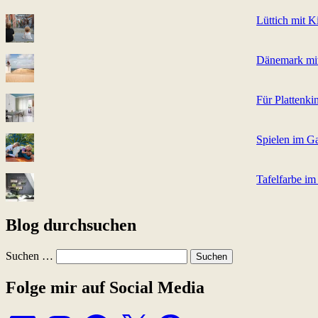
Lüttich mit K
Dänemark mit
Für Plattenki
Spielen im Ga
Tafelfarbe im
Blog durchsuchen
Suchen …
Folge mir auf Social Media
LinkedIn
Instagram
Facebook
X
Pinterest