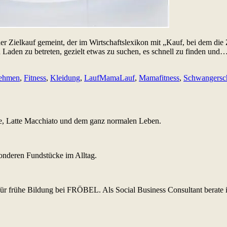
er Zielkauf gemeint, der im Wirtschaftslexikon mit „Kauf, bei dem die 
nen Laden zu betreten, gezielt etwas zu suchen, es schnell zu finden und
ehmen
,
Fitness
,
Kleidung
,
LaufMamaLauf
,
Mamafitness
,
Schwangersc
yle, Latte Macchiato und dem ganz normalen Leben.
sonderen Fundstücke im Alltag.
r frühe Bildung bei FRÖBEL. Als Social Business Consultant berate i