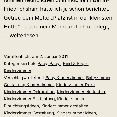
Friedrichshain hatte ich ja schon berichtet.
Getreu dem Motto „Platz ist in der kleinsten
Hütte“ haben mein Mann und ich überlegt,
Neue
…
weiterlesen
Leidenschaft
mit
Veröffentlicht am
2. Januar 2011
Suchtfaktor
Kategorisiert als
Baby, Baby!
,
Kind & Kegel
,
Kinderzimmer
Verschlagwortet mit
Baby Kinderzimmer
,
Babyzimmer
,
Gestaltung Kinderzimmer
,
Kinderzimmer Deko
,
Kinderzimmer Dekoration
,
Kinderzimmer einrichten
,
Kinderzimmer Einrichtung
,
Kinderzimmer
Einrichtungsideen
,
Kinderzimmer gestalten
,
Kinderzimmer Gestaltung
,
Kinderzimmer Ideen
,