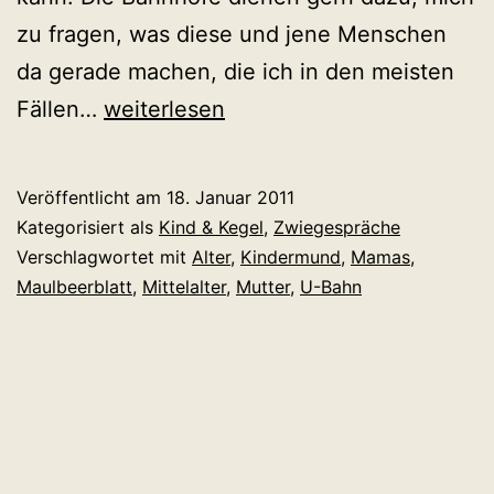
zu fragen, was diese und jene Menschen
da gerade machen, die ich in den meisten
Mama,
Fällen…
weiterlesen
bist
du
Veröffentlicht am
18. Januar 2011
im
Kategorisiert als
Kind & Kegel
,
Zwiegespräche
Mittelalter?
Verschlagwortet mit
Alter
,
Kindermund
,
Mamas
,
Maulbeerblatt
,
Mittelalter
,
Mutter
,
U-Bahn