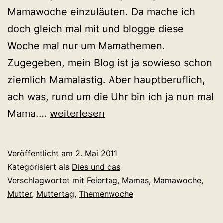
Mamawoche einzuläuten. Da mache ich
doch gleich mal mit und blogge diese
Woche mal nur um Mamathemen.
Zugegeben, mein Blog ist ja sowieso schon
ziemlich Mamalastig. Aber hauptberuflich,
ach was, rund um die Uhr bin ich ja nun mal
Zum
Mama.…
weiterlesen
Muttertag
–
Veröffentlicht am
2. Mai 2011
Die
Kategorisiert als
Dies und das
Mamawoche
Verschlagwortet mit
Feiertag
,
Mamas
,
Mamawoche
,
Mutter
,
Muttertag
,
Themenwoche