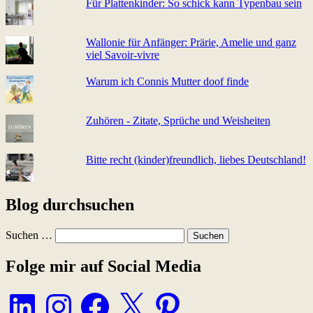
Für Plattenkinder: So schick kann Typenbau sein
Wallonie für Anfänger: Prärie, Amelie und ganz
viel Sa­voir-vi­v­re
Warum ich Connis Mutter doof finde
Zuhören - Zitate, Sprüche und Weisheiten
Bitte recht (kinder)freundlich, liebes Deutschland!
Blog durchsuchen
Suchen …
Folge mir auf Social Media
LinkedIn
Instagram
Facebook
X
Pinterest