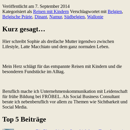
für
Veröffentlicht am
7. September 2014
Anfänger:
Kategorisiert als
Reisen mit Kindern
Verschlagwortet mit
Belgien
,
Prärie,
Belgische Prärie
,
Dinant
,
Namur
,
Südbelgien
,
Wallonie
Amelie
und
ganz
Kurz gesagt…
viel
Sa­
Hier schreibt Sophie als dreifache Mutter irgendwo zwischen
voir-
Lifestyle, Latte Macchiato und dem ganz normalen Leben.
vi­
v­
re
Mein Herz schlägt für das entspannte Reisen mit Kindern und die
besonderen Fundstücke im Alltag.
Beruflich mache ich Unternehmenskommunikation mit Leidenschaft
für frühe Bildung bei FRÖBEL. Als Social Business Consultant
berate ich nebenberuflich vor allem zu Themen wie Sichtbarkeit und
Social Media.
Top 5 Beiträge