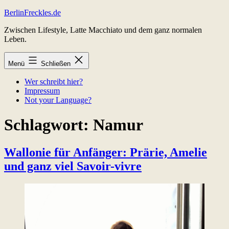
Zum
BerlinFreckles.de
Inhalt
Zwischen Lifestyle, Latte Macchiato und dem ganz normalen
springen
Leben.
Menü
Schließen
Wer schreibt hier?
Impressum
Not your Language?
Schlagwort:
Namur
Wallonie für Anfänger: Prärie, Amelie
und ganz viel Sa­voir-vi­v­re