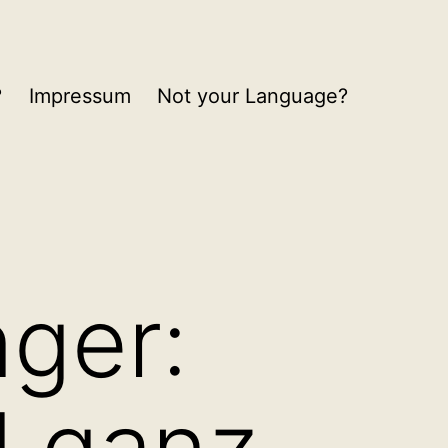
?
Impressum
Not your Language?
nger:
d ganz