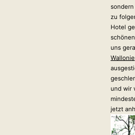
sondern
zu folge
Hotel ge
schönen 
uns ger
Wallonie
ausgest
geschlen
und wir 
mindeste
jetzt an