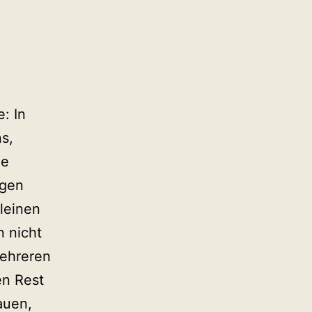
: In
s,
de
igen
kleinen
n nicht
mehreren
en Rest
auen,