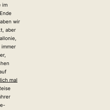
e im
 Ende
haben wir
t, aber
allonie,
s immer
er,
chen
auf
lich mal
Reise
ührer
ie-