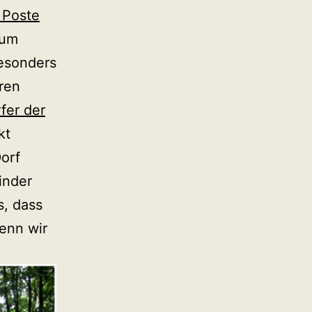
 Poste
zum
besonders
ren
fer der
kt
orf
inder
s, dass
wenn wir