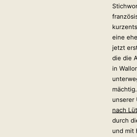
Stichwor
französ
kurzents
eine ehe
jetzt er
die die 
in Wallo
unterwe
mächtig.
unserer 
nach Lüt
durch di
und mit 