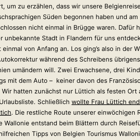
t, um zu erzählen, dass wir unsere Belgienreis
ischsprachigen Süden begonnen haben und am
chlossen nicht einmal in Brügge waren. Dafür 
r unbekannte Stadt in Flandern für uns entdeck
st einmal von Anfang an. Los ging’s also in der W
Autokorrektur während des Schreibens übrigen
nien umändern will. Zwei Erwachsene, drei Kind
gs mit dem Auto – keiner davon des Französis
 Wir hatten zunächst nur Lüttich als festen Ort 
Urlaubsliste. Schließlich
wollte Frau Lüttich end
tich
. Die restliche Route unserer einwöchigen 
e Wallonie entstand beim Blättern durch Reisef
hilfreichen Tipps von Belgien Tourismus Wallon