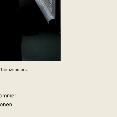
s Turmzimmers.
 Sommer
ionen: