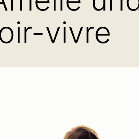
oir-vi­v­re