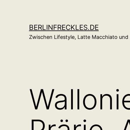
Zum
Inhalt
springen
BERLINFRECKLES.DE
Zwischen Lifestyle, Latte Macchiato un
Walloni
Prärie,