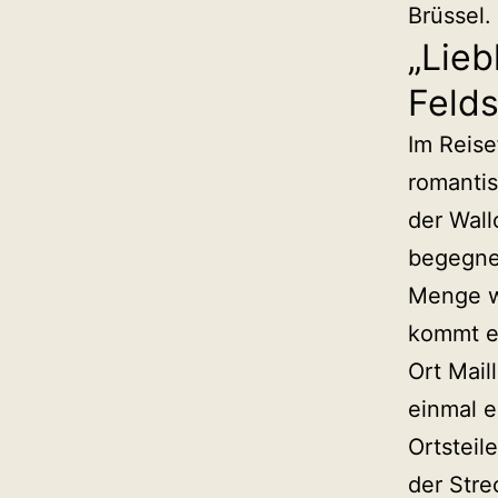
Brüssel.
„Lieb
Felds
Im Reise
romantis
der Wall
begegnen
Menge w
kommt es
Ort Mail
einmal e
Ortsteil
der Stre