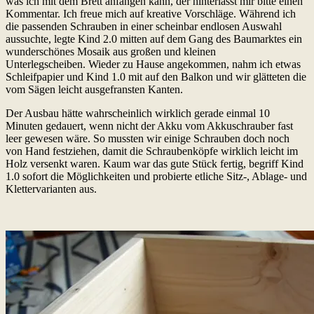
was ich mit dem Brett anfangen kann, der hinterlässt mir bitte einen
Kommentar. Ich freue mich auf kreative Vorschläge. Während ich
die passenden Schrauben in einer scheinbar endlosen Auswahl
aussuchte, legte Kind 2.0 mitten auf dem Gang des Baumarktes ein
wunderschönes Mosaik aus großen und kleinen
Unterlegscheiben. Wieder zu Hause angekommen, nahm ich etwas
Schleifpapier und Kind 1.0 mit auf den Balkon und wir glätteten die
vom Sägen leicht ausgefransten Kanten.
Der Ausbau hätte wahrscheinlich wirklich gerade einmal 10
Minuten gedauert, wenn nicht der Akku vom Akkuschrauber fast
leer gewesen wäre. So mussten wir einige Schrauben doch noch
von Hand festziehen, damit die Schraubenköpfe wirklich leicht im
Holz versenkt waren. Kaum war das gute Stück fertig, begriff Kind
1.0 sofort die Möglichkeiten und probierte etliche Sitz-, Ablage- und
Klettervarianten aus.