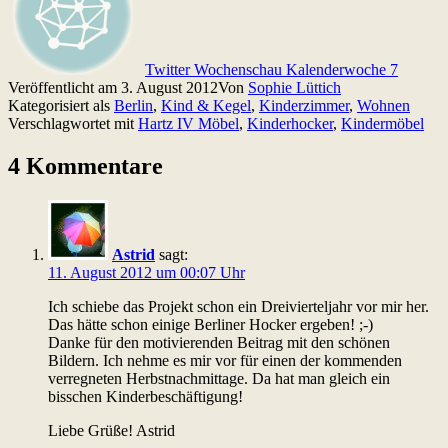
Twitter Wochenschau Kalenderwoche 7
Veröffentlicht am
3. August 2012
Von
Sophie Lüttich
Kategorisiert als
Berlin
,
Kind & Kegel
,
Kinderzimmer
,
Wohnen
Verschlagwortet mit
Hartz IV Möbel
,
Kinderhocker
,
Kindermöbel
4 Kommentare
Astrid
sagt:
11. August 2012 um 00:07 Uhr
Ich schiebe das Projekt schon ein Dreivierteljahr vor mir her.
Das hätte schon einige Berliner Hocker ergeben! ;-)
Danke für den motivierenden Beitrag mit den schönen
Bildern. Ich nehme es mir vor für einen der kommenden
verregneten Herbstnachmittage. Da hat man gleich ein
bisschen Kinderbeschäftigung!
Liebe Grüße! Astrid