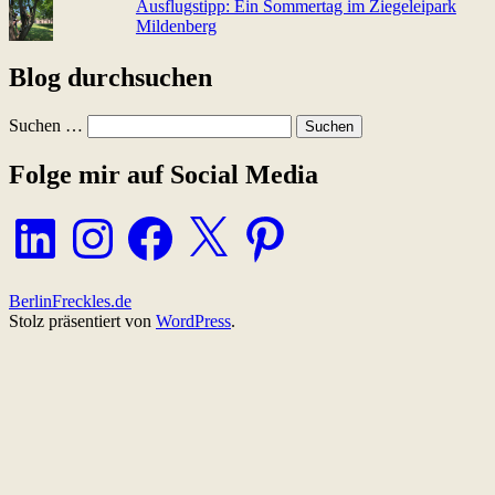
Ausflugstipp: Ein Sommertag im Ziegeleipark
Mildenberg
Blog durchsuchen
Suchen …
Folge mir auf Social Media
LinkedIn
Instagram
Facebook
X
Pinterest
BerlinFreckles.de
Stolz präsentiert von
WordPress
.