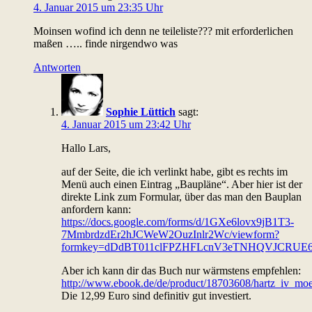
4. Januar 2015 um 23:35 Uhr
Moinsen wofind ich denn ne teileliste??? mit erforderlichen
maßen ….. finde nirgendwo was
Antworten
Sophie Lüttich
sagt:
4. Januar 2015 um 23:42 Uhr
Hallo Lars,
auf der Seite, die ich verlinkt habe, gibt es rechts im
Menü auch einen Eintrag „Baupläne“. Aber hier ist der
direkte Link zum Formular, über das man den Bauplan
anfordern kann:
https://docs.google.com/forms/d/1GXe6lovx9jB1T3-
7MmbrdzdEr2hJCWeW2OuzInlr2Wc/viewform?
formkey=dDdBT011clFPZHFLcnV3eTNHQVJCRUE
Aber ich kann dir das Buch nur wärmstens empfehlen:
http://www.ebook.de/de/product/18703608/hartz_iv_mo
Die 12,99 Euro sind definitiv gut investiert.