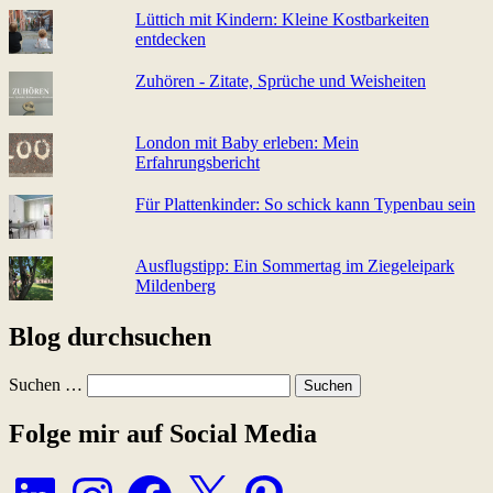
Lüttich mit Kindern: Kleine Kostbarkeiten
entdecken
Zuhören - Zitate, Sprüche und Weisheiten
London mit Baby erleben: Mein
Erfahrungsbericht
Für Plattenkinder: So schick kann Typenbau sein
Ausflugstipp: Ein Sommertag im Ziegeleipark
Mildenberg
Blog durchsuchen
Suchen …
Folge mir auf Social Media
LinkedIn
Instagram
Facebook
X
Pinterest