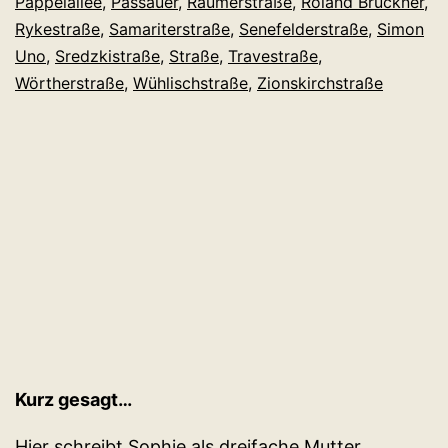
Pappelallee
,
Passauer
,
Raumerstraße
,
Roland Brückner
,
Rykestraße
,
Samariterstraße
,
Senefelderstraße
,
Simon
Uno
,
Sredzkistraße
,
Straße
,
Travestraße
,
Wörtherstraße
,
Wühlischstraße
,
Zionskirchstraße
Kurz gesagt…
Hier schreibt Sophie als dreifache Mutter