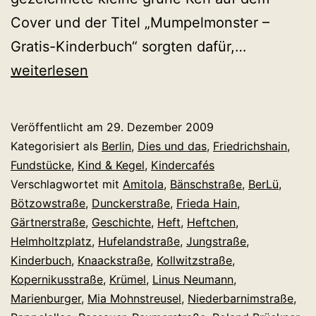
Cover und der Titel „Mumpelmonster –
Verliebt
Gratis-Kinderbuch“ sorgten dafür,…
in
weiterlesen
das
Mumpelmo
Veröffentlicht am
29. Dezember 2009
Kategorisiert als
Berlin
,
Dies und das
,
Friedrichshain
,
Fundstücke
,
Kind & Kegel
,
Kindercafés
Verschlagwortet mit
Amitola
,
Bänschstraße
,
BerLü
,
Bötzowstraße
,
Dunckerstraße
,
Frieda Hain
,
Gärtnerstraße
,
Geschichte
,
Heft
,
Heftchen
,
Helmholtzplatz
,
Hufelandstraße
,
Jungstraße
,
Kinderbuch
,
Knaackstraße
,
Kollwitzstraße
,
Kopernikusstraße
,
Krümel
,
Linus Neumann
,
Marienburger
,
Mia Mohnstreusel
,
Niederbarnimstraße
,