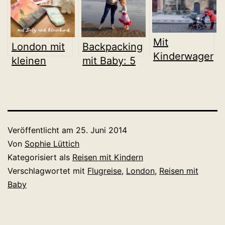
Mit
London mit
Backpacking
Kinderwagen
kleinen
mit Baby: 5
in Prag: Ein
Kindern:
Dinge, die
Erfahrungsberi
Tipps für die
auf meine
in Bildern
Reisevorbereitung
Packliste
gehören
Veröffentlicht am
25. Juni 2014
Von
Sophie Lüttich
Kategorisiert als
Reisen mit Kindern
Verschlagwortet mit
Flugreise
,
London
,
Reisen mit
Baby