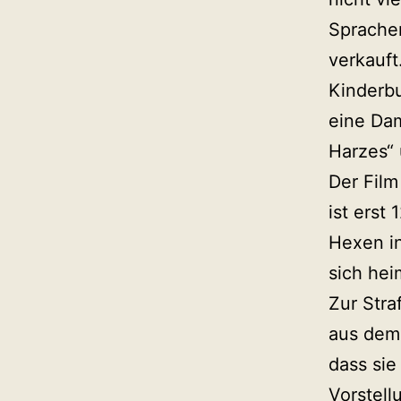
Sprachen
verkauft
Kinderbu
eine Dam
Harzes“ 
Der Film
ist erst
Hexen in
sich hei
Zur Stra
aus dem
dass sie
Vorstell