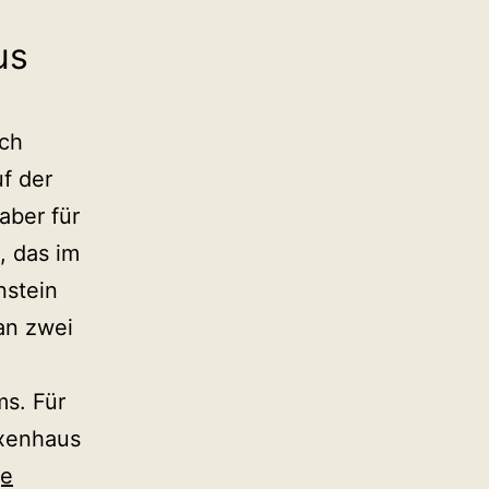
us
lch
f der
aber für
, das im
nstein
an zwei
ms. Für
xenhaus
ge