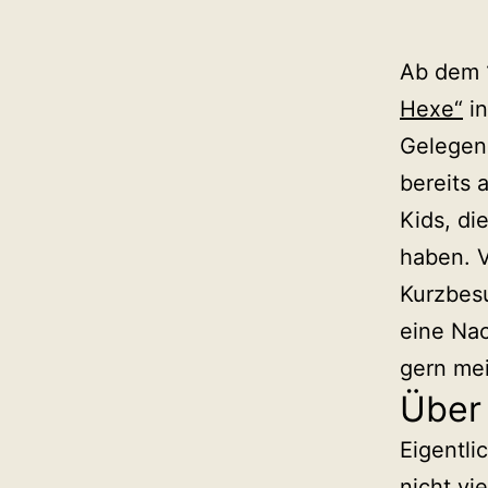
Ab dem 1
Hexe“
in
Gelegen
bereits 
Kids, di
haben. V
Kurzbesu
eine Na
gern mei
Über 
Eigentli
nicht vi