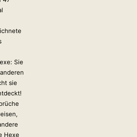
al
eichnete
s
exe: Sie
n anderen
ht sie
ntdeckt!
sprüche
eisen,
 andere
ne Hexe