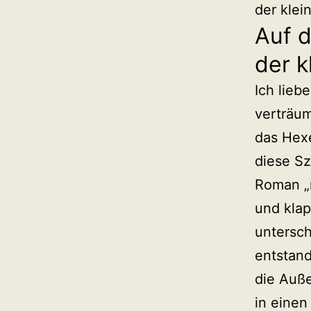
der klei
Auf 
der k
Ich lieb
verträum
das Hexe
diese Sz
Roman „
und klap
untersch
entstand
die Auß
in eine