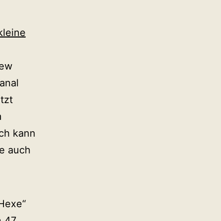
kleine
iew
anal
tzt
m
Ich kann
e auch
 Hexe“
n 47