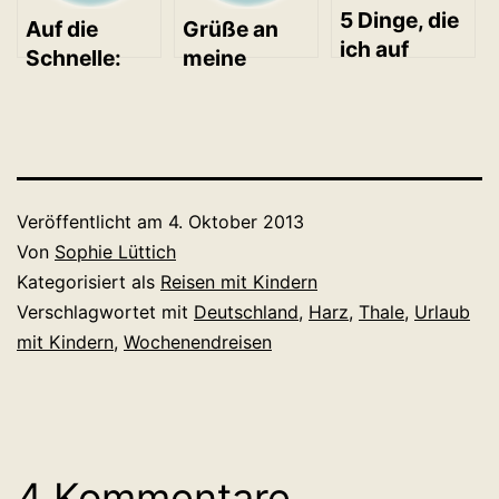
5 Dinge, die
Auf die
Grüße an
ich auf
Schnelle:
meine
unserem
Mumpelmonster-
Twitter
Roadtrip
Montag in
Follower
gelernt habe
der
(#my365)
Knilchbar!
Veröffentlicht am
4. Oktober 2013
Von
Sophie Lüttich
Kategorisiert als
Reisen mit Kindern
Verschlagwortet mit
Deutschland
,
Harz
,
Thale
,
Urlaub
mit Kindern
,
Wochenendreisen
4 Kommentare