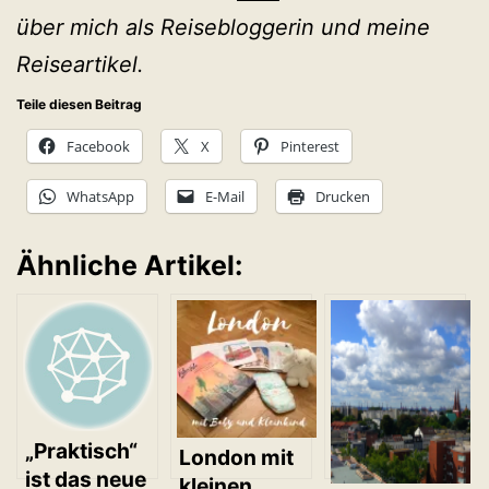
über mich als Reisebloggerin und meine
Reiseartikel.
Teile diesen Beitrag
Facebook
X
Pinterest
WhatsApp
E-Mail
Drucken
Ähnliche Artikel:
„Praktisch“
London mit
ist das neue
kleinen