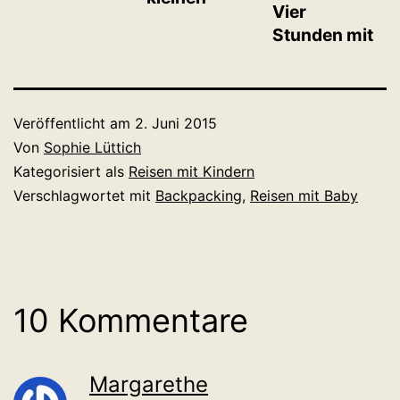
Vier
„Schick“: Ein
Kindern:
Stunden mit
Lobgesang
Tipps für die
Baby in
auf meine
Reisevorbereitung
Hamburg
Tragejacke
Altona
Veröffentlicht am
2. Juni 2015
Von
Sophie Lüttich
Kategorisiert als
Reisen mit Kindern
Verschlagwortet mit
Backpacking
,
Reisen mit Baby
10 Kommentare
Margarethe