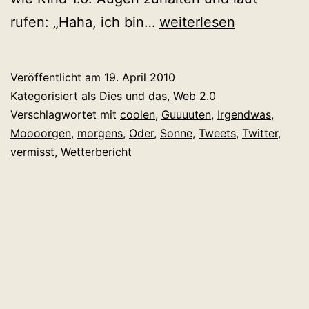
Twitter
rufen: „Haha, ich bin…
weiterlesen
Wochenschau
Kalenderwoche
Veröffentlicht am
19. April 2010
15
Kategorisiert als
Dies und das
,
Web 2.0
Verschlagwortet mit
coolen
,
Guuuuten
,
Irgendwas
,
Moooorgen
,
morgens
,
Oder
,
Sonne
,
Tweets
,
Twitter
,
vermisst
,
Wetterbericht