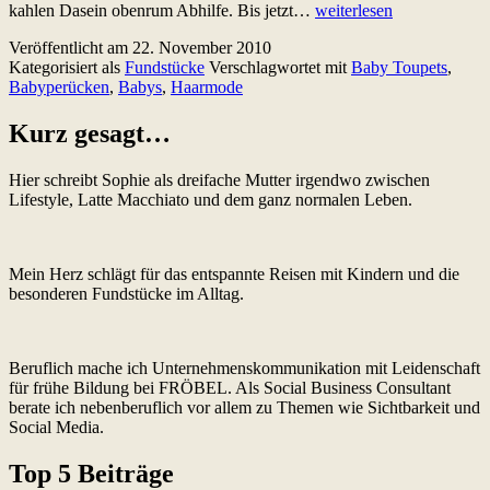
Perücken
kahlen Dasein obenrum Abhilfe. Bis jetzt…
weiterlesen
für
Veröffentlicht am
22. November 2010
Babys:
Kategorisiert als
Fundstücke
Verschlagwortet mit
Baby Toupets
,
Witzig
Babyperücken
,
Babys
,
Haarmode
oder
haarsträubend
blöd?
Kurz gesagt…
Hier schreibt Sophie als dreifache Mutter irgendwo zwischen
Lifestyle, Latte Macchiato und dem ganz normalen Leben.
Mein Herz schlägt für das entspannte Reisen mit Kindern und die
besonderen Fundstücke im Alltag.
Beruflich mache ich Unternehmenskommunikation mit Leidenschaft
für frühe Bildung bei FRÖBEL. Als Social Business Consultant
berate ich nebenberuflich vor allem zu Themen wie Sichtbarkeit und
Social Media.
Top 5 Beiträge