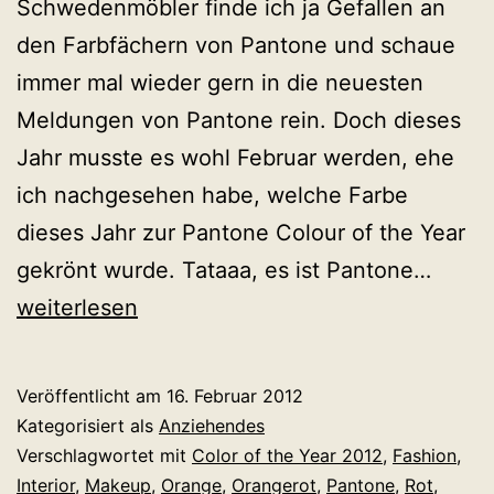
Schwedenmöbler finde ich ja Gefallen an
den Farbfächern von Pantone und schaue
immer mal wieder gern in die neuesten
Meldungen von Pantone rein. Doch dieses
Jahr musste es wohl Februar werden, ehe
ich nachgesehen habe, welche Farbe
dieses Jahr zur Pantone Colour of the Year
Scho
gekrönt wurde. Tataaa, es ist Pantone…
Tange
weiterlesen
Tang
getan
Veröffentlicht am
16. Februar 2012
Panto
Kategorisiert als
Anziehendes
Farbt
Verschlagwortet mit
Color of the Year 2012
,
Fashion
,
Interior
,
Makeup
,
Orange
,
Orangerot
,
Pantone
,
Rot
,
des