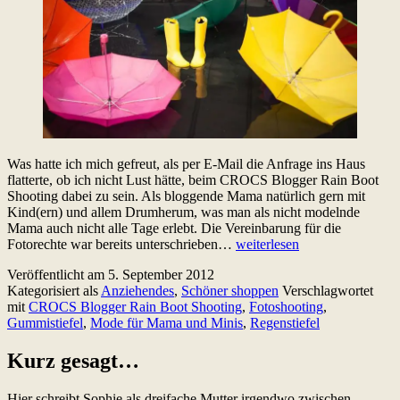
Was hatte ich mich gefreut, als per E-Mail die Anfrage ins Haus
flatterte, ob ich nicht Lust hätte, beim CROCS Blogger Rain Boot
Shooting dabei zu sein. Als bloggende Mama natürlich gern mit
Kind(ern) und allem Drumherum, was man als nicht modelnde
Mama auch nicht alle Tage erlebt. Die Vereinbarung für die
Schön
Fotorechte war bereits unterschrieben…
weiterlesen
ins
Veröffentlicht am
5. September 2012
Wasser
Kategorisiert als
Anziehendes
,
Schöner shoppen
Verschlagwortet
gefallen
mit
CROCS Blogger Rain Boot Shooting
,
Fotoshooting
,
Gummistiefel
,
Mode für Mama und Minis
,
Regenstiefel
Kurz gesagt…
Hier schreibt Sophie als dreifache Mutter irgendwo zwischen