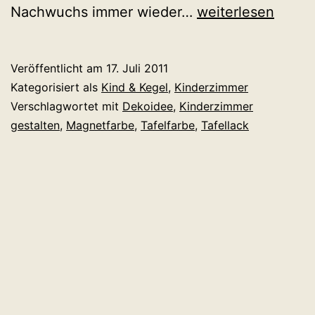
Tafelfarbe
Nachwuchs immer wieder…
weiterlesen
im
Kinderzimmer:
Veröffentlicht am
17. Juli 2011
Die
Kategorisiert als
Kind & Kegel
,
Kinderzimmer
schönsten
Verschlagwortet mit
Dekoidee
,
Kinderzimmer
gestalten
,
Magnetfarbe
,
Tafelfarbe
,
Tafellack
Ideen
und
Inspirationen.