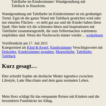
Tafelfarbe im Kinderzimmer: Wandgestaltung mit
Tafellack in Hausform.
Wandgestaltung mit Tafelfarbe im Kinderzimmer ist ein großartiger
Trend. Egal ob die ganze Wand mit Tafellack gestrichen wird oder
nur einzelne Flächen – es sieht gut aus und die Kinder haben ihren
Spaß. Hier habe ich die schönsten Ideen und Inspirationen mit
Tafelfarbe zusammengestellt, die zum Selbermachen wärmstens
Tafelfarbe
empfohlen sind. Wenn der Nachwuchs immer wieder…
weiterlesen
im
Veröffentlicht am
17. Juli 2011
Kinderzimme
Kategorisiert als
Kind & Kegel
,
Kinderzimmer
Verschlagwortet mit
Die
Dekoidee
,
Kinderzimmer gestalten
,
Magnetfarbe
,
Tafelfarbe
,
schönsten
Tafellack
Ideen
und
Inspirationen
Kurz gesagt…
Hier schreibt Sophie als dreifache Mutter irgendwo zwischen
Lifestyle, Latte Macchiato und dem ganz normalen Leben.
Mein Herz schlägt für das entspannte Reisen mit Kindern und die
besonderen Fundstücke im Alltag.