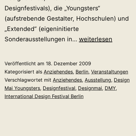
Designfestivals), die „Youngsters“
(aufstrebende Gestalter, Hochschulen) und
„Extended“ (eigeninitierte
Die
Sonderausstellungen in…
weiterlesen
Bewerbungen
fürs
Veröffentlicht am
18. Dezember 2009
DMY
Kategorisiert als
Anziehendes
,
Berlin
,
Veranstaltungen
International
Verschlagwortet mit
Anziehendes
,
Ausstellung
,
Design
Mai Youngsters
,
Designfestival
,
Designmai
,
DMY
,
Design
International Design Festival Berlin
Festival
Berlin
laufen