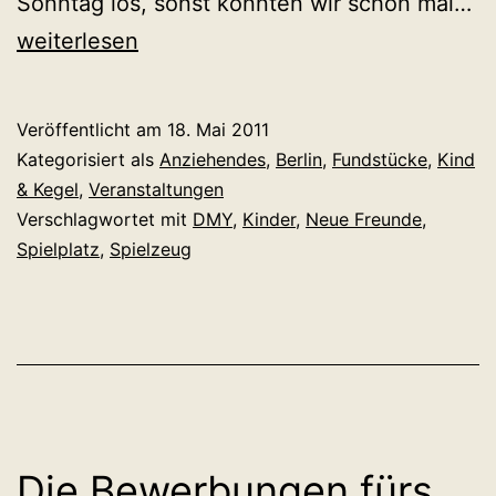
Ja
Sonntag los, sonst könnten wir schon mal…
Be
weiterlesen
is
e
Veröffentlicht am
18. Mai 2011
Sa
Kategorisiert als
Anziehendes
,
Berlin
,
Fundstücke
,
Kind
Be
& Kegel
,
Veranstaltungen
Verschlagwortet mit
DMY
,
Kinder
,
Neue Freunde
,
Sa
Spielplatz
,
Spielzeug
Die Bewerbungen fürs