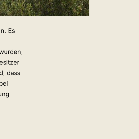
en. Es
 wurden,
esitzer
d, dass
bei
ung