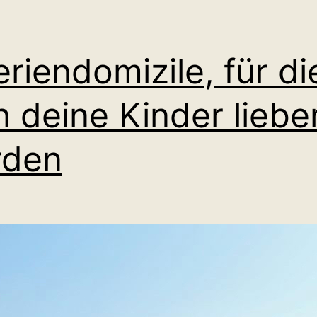
eriendomizile, für di
h deine Kinder liebe
rden