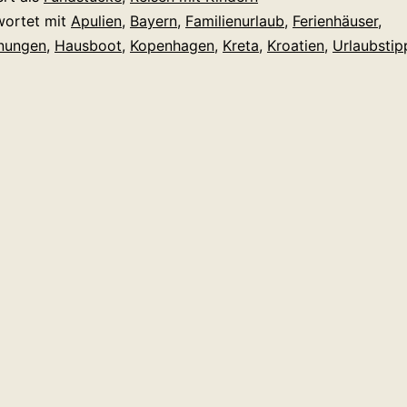
wortet mit
Apulien
,
Bayern
,
Familienurlaub
,
Ferienhäuser
,
nungen
,
Hausboot
,
Kopenhagen
,
Kreta
,
Kroatien
,
Urlaubstip