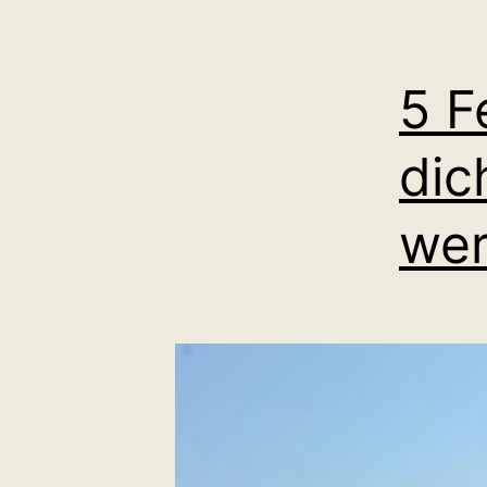
5 F
dic
we