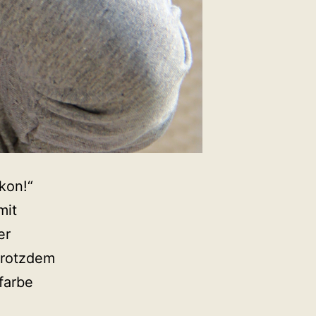
kon!“
mit
er
 trotzdem
farbe