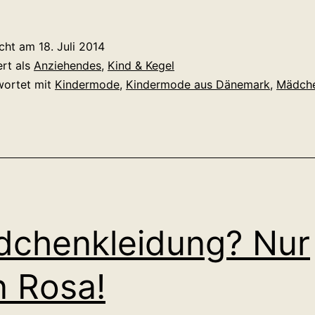
Tierisch
fröhliche
icht am
18. Juli 2014
Kindermode
ert als
Anziehendes
,
Kind & Kegel
wortet mit
Kindermode
,
Kindermode aus Dänemark
,
Mädche
chenkleidung? Nur
n Rosa!