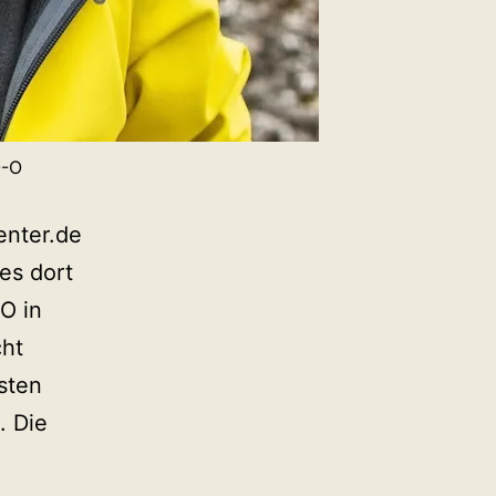
O-O
enter.de
es dort
O in
cht
sten
. Die