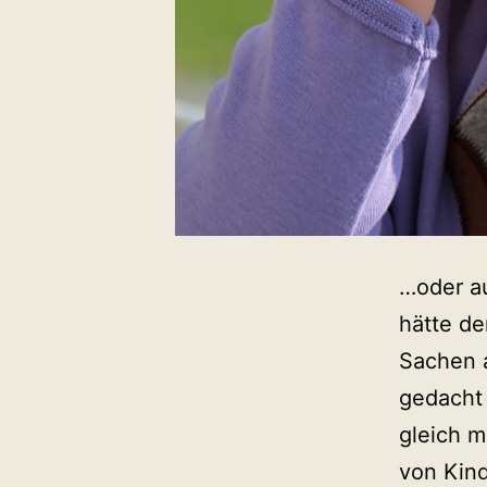
…oder au
hätte de
Sachen a
gedacht 
gleich m
von Kin