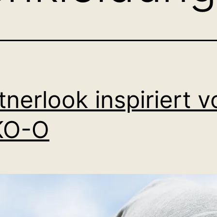
tnerlook inspiriert v
KO-O