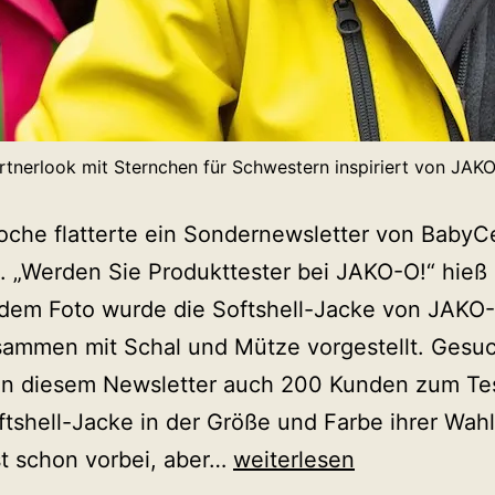
rtnerlook mit Sternchen für Schwestern inspiriert von JAK
che flatterte ein Sondernewsletter von BabyC
. „Werden Sie Produkttester bei JAKO-O!“ hieß 
dem Foto wurde die Softshell-Jacke von JAKO-
sammen mit Schal und Mütze vorgestellt. Gesu
in diesem Newsletter auch 200 Kunden zum Te
ftshell-Jacke in der Größe und Farbe ihrer Wahl
Partnerlook
st schon vorbei, aber…
weiterlesen