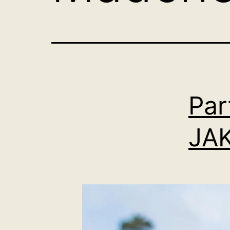
Par
JA