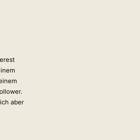
terest
einem
meinem
ollower.
mich aber