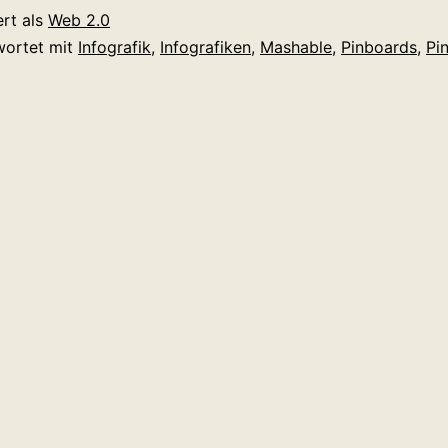
Pinterest
ert als
Web 2.0
wortet mit
Infografik
,
Infografiken
,
Mashable
,
Pinboards
,
Pi