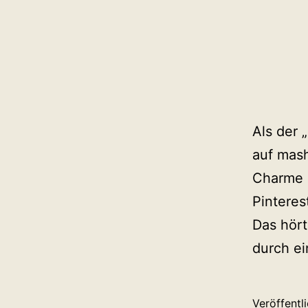
Als der 
auf mash
Charme e
Pinteres
Das hört
durch e
Veröffentl