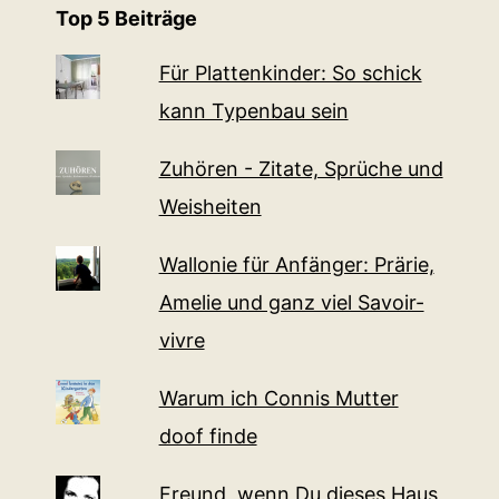
Top 5 Beiträge
Für Plattenkinder: So schick
kann Typenbau sein
Zuhören - Zitate, Sprüche und
Weisheiten
Wallonie für Anfänger: Prärie,
Amelie und ganz viel Sa­voir-
vi­v­re
Warum ich Connis Mutter
doof finde
Freund, wenn Du dieses Haus