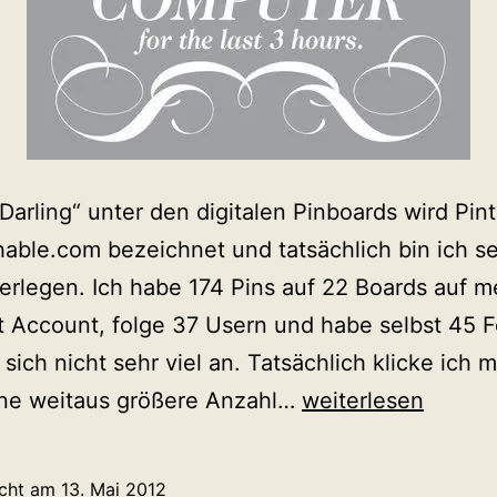
„Darling“ unter den digitalen Pinboards wird Pin
able.com bezeichnet und tatsächlich bin ich s
rlegen. Ich habe 174 Pins auf 22 Boards auf 
t Account, folge 37 Usern und habe selbst 45 F
 sich nicht sehr viel an. Tatsächlich klicke ich 
Fest
ine weitaus größere Anzahl…
weiterlesen
gepinnt
auf
icht am
13. Mai 2012