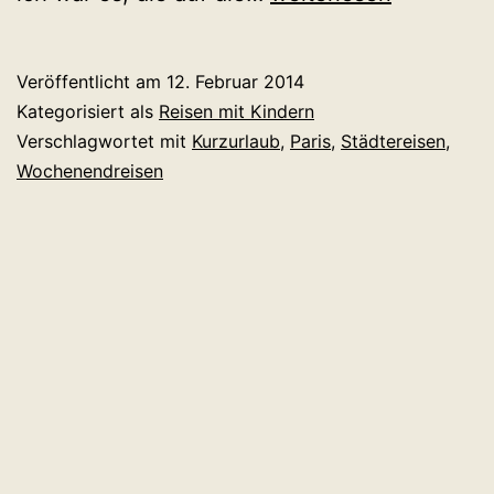
mit
Kindern
Veröffentlicht am
12. Februar 2014
entdecken:
Kategorisiert als
Reisen mit Kindern
5
Verschlagwortet mit
Kurzurlaub
,
Paris
,
Städtereisen
,
Wochenendreisen
Gründe,
das
auch
im
Winter
zu
tun