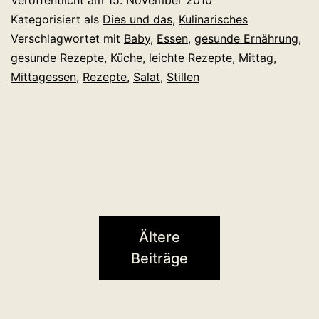
Veröffentlicht am
15. November 2010
wied
Kategorisiert als
Dies und das
,
Kulinarisches
den
Verschlagwortet mit
Baby
,
Essen
,
gesunde Ernährung
,
gesunde Rezepte
,
Küche
,
leichte Rezepte
,
Mittag
,
Salat
Mittagessen
,
Rezepte
,
Salat
,
Stillen
Ältere
Beiträge