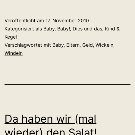
Zahlen,
einfach
Veröffentlicht am
17. November 2010
mal
Kategorisiert als
Baby, Baby!
,
Dies und das
,
Kind &
so…
Kegel
Verschlagwortet mit
Baby
,
Eltern
,
Geld
,
Wickeln
,
Windeln
Da haben wir (mal
wieder) den Salat!