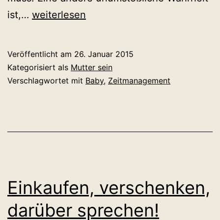
Ein
ist,…
weiterlesen
Riss
im
Veröffentlicht am
26. Januar 2015
Raum-
Kategorisiert als
Mutter sein
Zeit-
Verschlagwortet mit
Baby
,
Zeitmanagement
Kontinuum
Einkaufen, verschenken,
darüber sprechen!