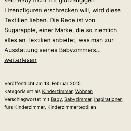
sein Baby nicht mit glotzäugigen
Lizenzfiguren erschrecken will, wird diese
Textilien lieben. Die Rede ist von
Sugarapple, einer Marke, die so ziemlich
alles an Textilien anbietet, was man zur
Made
Ausstattung seines Babyzimmers…
in
weiterlesen
Germany:
Textilien
Veröffentlicht am
13. Februar 2015
fürs
Kategorisiert als
Kinderzimmer
,
Wohnen
Babyzimme
Verschlagwortet mit
Baby
,
Babyzimmer
,
Inspirationen
fürs Kinderzimmer
,
Kinderzimmertextilien