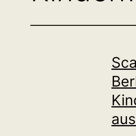
Sca
Ber
Kin
aus