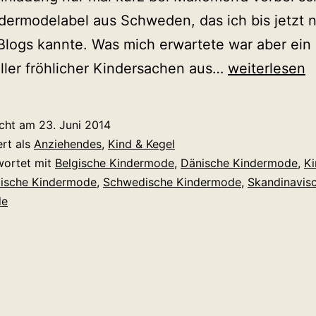
ermodelabel aus Schweden, das ich bis jetzt 
Blogs kannte. Was mich erwartete war aber ein
Scandic
ler fröhlicher Kindersachen aus…
weiterlesen
Kids
Clothes
icht am
23. Juni 2014
Berlin:
ert als
Anziehendes
,
Kind & Kegel
Fröhliche
wortet mit
Belgische Kindermode
,
Dänische Kindermode
,
K
dische Kindermode
,
Schwedische Kindermode
,
Skandinavis
Kindermode
de
(nicht
nur)
aus
Skandinavie