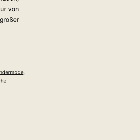
nur von
 großer
indermode
,
che
n