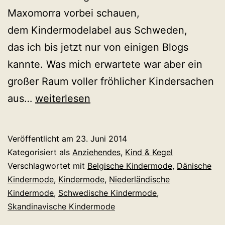
Maxomorra vorbei schauen,
dem Kindermodelabel aus Schweden,
das ich bis jetzt nur von einigen Blogs
kannte. Was mich erwartete war aber ein
großer Raum voller fröhlicher Kindersachen
Scandic
aus…
weiterlesen
Kids
Clothes
Veröffentlicht am
23. Juni 2014
Berlin:
Kategorisiert als
Anziehendes
,
Kind & Kegel
Fröhliche
Verschlagwortet mit
Belgische Kindermode
,
Dänische
Kindermode
,
Kindermode
,
Niederländische
Kindermode
Kindermode
,
Schwedische Kindermode
,
(nicht
Skandinavische Kindermode
nur)