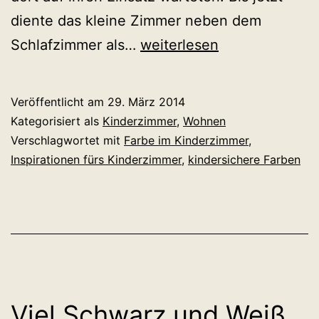
diente das kleine Zimmer neben dem
Little
Schlafzimmer als…
weiterlesen
Greene
für
Veröffentlicht am
29. März 2014
Minis
Kategorisiert als
Kinderzimmer
,
Wohnen
und
Verschlagwortet mit
Farbe im Kinderzimmer
,
Inspirationen fürs Kinderzimmer
,
kindersichere Farben
Mamis
Viel Schwarz und Weiß