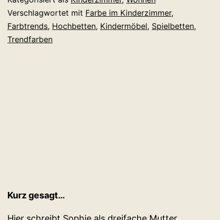
(Bunt
Verschlagwortet mit
Farbe im Kinderzimmer
,
Farbtrends
,
Hochbetten
,
Kindermöbel
,
Spielbetten
,
kommt
Trendfarben
sowieso…)
Kurz gesagt…
Hier schreibt Sophie als dreifache Mutter