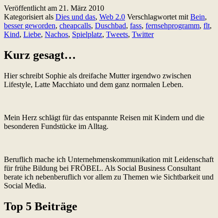
Veröffentlicht am
21. März 2010
Kalenderwoche
Kategorisiert als
Dies und das
,
Web 2.0
Verschlagwortet mit
Bein
,
11
besser geworden
,
cheapcalls
,
Duschbad
,
fass
,
fernsehprogramm
,
flt
,
Kind
,
Liebe
,
Nachos
,
Spielplatz
,
Tweets
,
Twitter
Kurz gesagt…
Hier schreibt Sophie als dreifache Mutter irgendwo zwischen
Lifestyle, Latte Macchiato und dem ganz normalen Leben.
Mein Herz schlägt für das entspannte Reisen mit Kindern und die
besonderen Fundstücke im Alltag.
Beruflich mache ich Unternehmenskommunikation mit Leidenschaft
für frühe Bildung bei FRÖBEL. Als Social Business Consultant
berate ich nebenberuflich vor allem zu Themen wie Sichtbarkeit und
Social Media.
Top 5 Beiträge