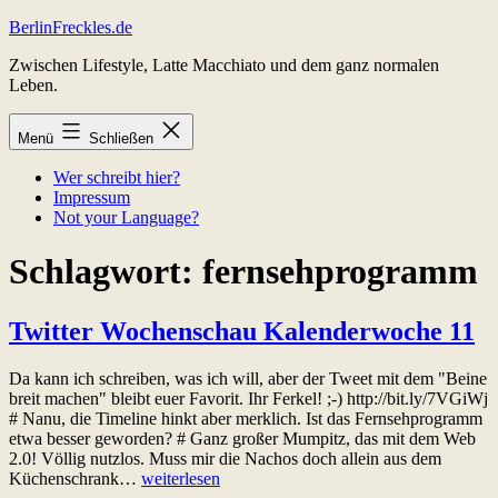
Zum
BerlinFreckles.de
Inhalt
Zwischen Lifestyle, Latte Macchiato und dem ganz normalen
springen
Leben.
Menü
Schließen
Wer schreibt hier?
Impressum
Not your Language?
Schlagwort:
fernsehprogramm
Twitter Wochenschau Kalenderwoche 11
Da kann ich schreiben, was ich will, aber der Tweet mit dem "Beine
breit machen" bleibt euer Favorit. Ihr Ferkel! ;-) http://bit.ly/7VGiWj
# Nanu, die Timeline hinkt aber merklich. Ist das Fernsehprogramm
etwa besser geworden? # Ganz großer Mumpitz, das mit dem Web
2.0! Völlig nutzlos. Muss mir die Nachos doch allein aus dem
Twitter
Küchenschrank…
weiterlesen
Wochenschau