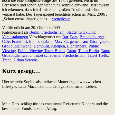
noch nie eine komplette Folge des Tatort gesehen. Nicht im
Fernsehen und schon gar nicht auf Großbildleinwand. Jetzt musste
ich erkennen, dass ich damit einen großen Trend quasi schon
verpasst habe. Der Tagesspiegel berichtete schon im März 2006 :
Tatort
„Schon etwas länger gibt es…
weiterlesen
gucken
Veröffentlicht am
20. Oktober 2009
2.0
Kategorisiert als
Berlin
,
Friedrichshain
,
Stadtentwicklung
,
in
Veranstaltungen
Verschlagwortet mit
Bar
,
Bars
,
Brandenburger
,
den
Café
,
Frankfurt
,
frannz
,
Gabriel-Max-Str
,
gemeinsam Tatort gucken
,
Bars
Großbildleinwand
,
Hamburg
,
Kneipen
,
Lichtenberg
,
Public
und
Viewing
,
Public Viewing Tatort Berlin
,
Tatort
,
Tatort Berlin
,
Tatort
Kneipen
Großbildleinwand
,
Tatort schauen in Friedrichshain
,
Tatort-Treffs
,
Berlins.
Trend
,
Urban Screens
Ich
bin
weder
Kurz gesagt…
mittendrin
noch
Hier schreibt Sophie als dreifache Mutter irgendwo zwischen
dabei.
Lifestyle, Latte Macchiato und dem ganz normalen Leben.
Mein Herz schlägt für das entspannte Reisen mit Kindern und die
besonderen Fundstücke im Alltag.