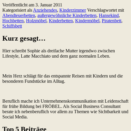
Veröffentlicht am
3. Januar 2011
im
Kategorisiert als
Anziehendes
,
Kinderzimmer
Verschlagwortet mit
Kinderhochbett
Abendteuerbetten
,
außergewöhnliche Kinderbetten
,
Hansekind
,
Hochbetten
,
Holzmöbel
,
Kinderbetten
,
Kindermöbel
,
Piratenbett
,
Schiffsbett
Kurz gesagt…
Hier schreibt Sophie als dreifache Mutter irgendwo zwischen
Lifestyle, Latte Macchiato und dem ganz normalen Leben.
Mein Herz schlägt für das entspannte Reisen mit Kindern und die
besonderen Fundstücke im Alltag.
Beruflich mache ich Unternehmenskommunikation mit Leidenschaft
für frühe Bildung bei FRÖBEL. Als Social Business Consultant
berate ich nebenberuflich vor allem zu Themen wie Sichtbarkeit und
Social Media.
Top 5 Beiträge