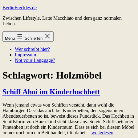
Zum
BerlinFreckles.de
Inhalt
Zwischen Lifestyle, Latte Macchiato und dem ganz normalen
springen
Leben.
Menü
Schließen
Wer schreibt hier?
Impressum
Not your Language?
Schlagwort:
Holzmöbel
Schiff Ahoi im Kinderhochbett
Wenn jemand etwas von Schiffen versteht, dann wohl die
Hamburger. Dass das auch bei Kinderbetten, den sogenannten
Abendteuerbetten so ist, beweist dieses Fundstück. Das Hochbett in
Schiffsform von Hansekind sieht klasse aus. So ein Schiffsbett oder
Piratenbett ist doch ein Kindertraum. Dass es sich bei diesem Möbel
Schiff
immer noch um ein Bett handelt, tritt dabei…
weiterlesen
Ahoi