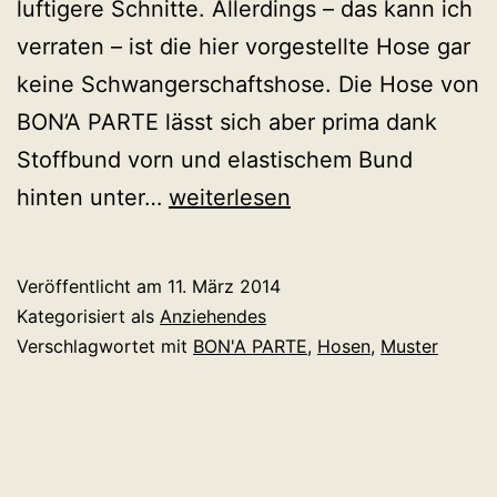
luftigere Schnitte. Allerdings – das kann ich
verraten – ist die hier vorgestellte Hose gar
keine Schwangerschaftshose. Die Hose von
BON’A PARTE lässt sich aber prima dank
Stoffbund vorn und elastischem Bund
Mehr
hinten unter…
weiterlesen
Muster
(nicht
Veröffentlicht am
11. März 2014
nur)
Kategorisiert als
Anziehendes
für
Verschlagwortet mit
BON'A PARTE
,
Hosen
,
Muster
Mamas