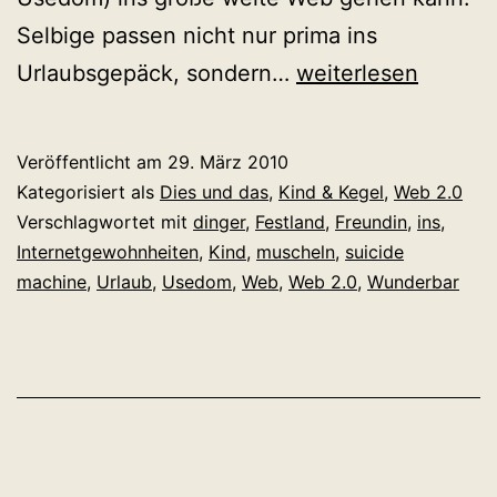
Selbige passen nicht nur prima ins
Urlaub
Urlaubsgepäck, sondern…
weiterlesen
vom
Web
Veröffentlicht am
29. März 2010
2.0
Kategorisiert als
Dies und das
,
Kind & Kegel
,
Web 2.0
–
Verschlagwortet mit
dinger
,
Festland
,
Freundin
,
ins
,
Internetgewohnheiten
,
Kind
,
muscheln
,
suicide
eine
machine
,
Urlaub
,
Usedom
,
Web
,
Web 2.0
,
Wunderbar
kleine
Bilanz.