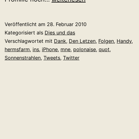
Wochenschau
Kalenderwoche
Veröffentlicht am
28. Februar 2010
8
Kategorisiert als
Dies und das
Verschlagwortet mit
Dank
,
Den Letzen
,
Folgen
,
Handy
,
hermsfarm
,
ins
,
iPhone
,
mne
,
polonaise
,
quot
,
Sonnenstrahlen
,
Tweets
,
Twitter