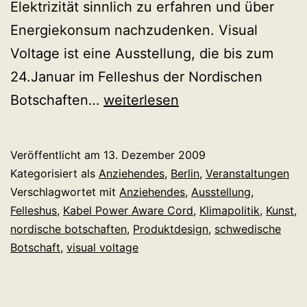
Elektrizität sinnlich zu erfahren und über
Energiekonsum nachzudenken. Visual
Voltage ist eine Ausstellung, die bis zum
24.Januar im Felleshus der Nordischen
Visual
Botschaften…
weiterlesen
Voltage:
Stromstöße
Veröffentlicht am
13. Dezember 2009
und
Kategorisiert als
Anziehendes
,
Berlin
,
Veranstaltungen
Denkanstöße
Verschlagwortet mit
Anziehendes
,
Ausstellung
,
Felleshus
,
Kabel Power Aware Cord
,
Klimapolitik
,
Kunst
,
nordische botschaften
,
Produktdesign
,
schwedische
Botschaft
,
visual voltage