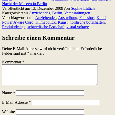
Nacht der Museen in Berlin
Veröffentlicht am
13. Dezember 2009
Von
Sophie Lüttich
Kategorisiert als
Anziehendes
,
Berlin
,
Veranstaltungen
Verschlagwortet mit
Anziehendes
,
Ausstellung
,
Felleshus
,
Kabel
Power Aware Cord
,
Klimapolitik
,
Kunst
,
nordische botschaften
,
Produktdesign
,
schwedische Botschaft
,
visual voltage
Schreibe einen Kommentar
Deine E-Mail-Adresse wird nicht veröffentlicht.
Erforderliche
Felder sind mit
*
markiert
Kommentar
*
Name
*
E-Mail-Adresse
*
Website