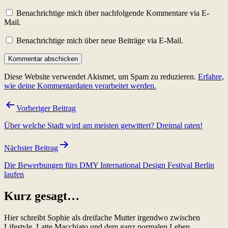
Benachrichtige mich über nachfolgende Kommentare via E-
Mail.
Benachrichtige mich über neue Beiträge via E-Mail.
Diese Website verwendet Akismet, um Spam zu reduzieren.
Erfahre,
wie deine Kommentardaten verarbeitet werden.
Beitragsnavigation
Vorheriger Beitrag
Über welche Stadt wird am meisten getwittert? Dreimal raten!
Nächster Beitrag
Die Bewerbungen fürs DMY International Design Festival Berlin
laufen
Kurz gesagt…
Hier schreibt Sophie als dreifache Mutter irgendwo zwischen
Lifestyle, Latte Macchiato und dem ganz normalen Leben.