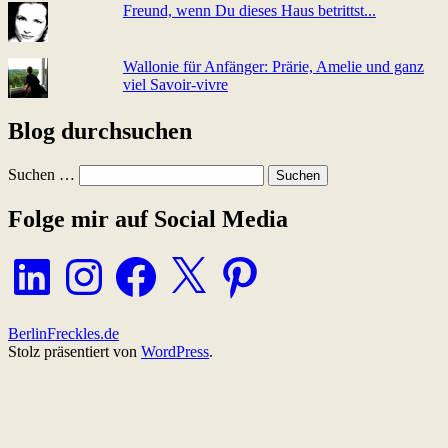
Freund, wenn Du dieses Haus betrittst...
Wallonie für Anfänger: Prärie, Amelie und ganz
viel Sa­voir-vi­v­re
Blog durchsuchen
Suchen …
Folge mir auf Social Media
LinkedIn
Instagram
Facebook
X
Pinterest
BerlinFreckles.de
Stolz präsentiert von
WordPress
.