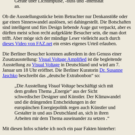
Geräte über Lichtimpulse, -fluss und -intensität
an.
Ob die Ausstellungsstücke beim Betrachter nur Denkanstöße oder
gar einen Sinneswandel auslösen, sei dahingestellt. Die Botschaften
sind intelligent und fürs Design liebende Auge gut verpackt, aber es
dürften meist schon recht aufgeklärte Besucher sein, die man dort
trifft. Aber möge sich der mündige Leser vielleicht auch durch
dieses Video von FAZ.net
ein erstes eigenes Urteil erlauben.
Die Berliner Besucher kommen außerdem in den Genuss einer
Zusatzausstellung:
Visual Voltage Amplified
ist die begleitende
Ausstellung zu
Visual Voltage
in Deutschland und wird am 7.
Januar um 18 Uhr eröffnet. Die Berliner Kuratorin
Dr. Susanne
Jaschko
beschreibt das „deutsche Extrabonbon“ so:
„Die Ausstellung
Visual Voltage
beschäftigt sich mit
dem großen Thema „Energie“ aus der Sicht
schwedischer Designer und Künstler. Der Klimawandel
und die drängenden Entscheidungen in der
europäischen Energiepolitik regen auch Künstler und
Gestalter in und aus Deutschland an, sich in ihren
Arbeiten mir dem Thema auseinander zu setzen
.“
Mit diesen Infos schiebe ich noch ein paar Fakten hinterher: