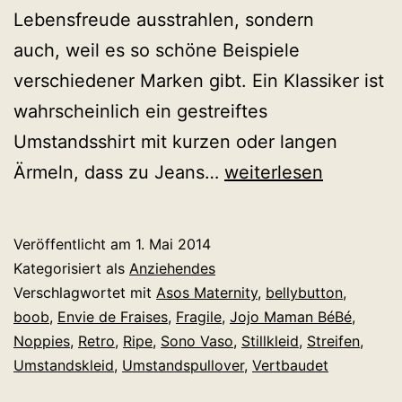
Lebensfreude ausstrahlen, sondern
auch, weil es so schöne Beispiele
verschiedener Marken gibt. Ein Klassiker ist
wahrscheinlich ein gestreiftes
Umstandsshirt mit kurzen oder langen
Die
Ärmeln, dass zu Jeans…
weiterlesen
10
schönsten
Veröffentlicht am
1. Mai 2014
Gründe,
Kategorisiert als
Anziehendes
in
Verschlagwortet mit
Asos Maternity
,
bellybutton
,
boob
,
Envie de Fraises
,
Fragile
,
Jojo Maman BéBé
,
diesem
Noppies
,
Retro
,
Ripe
,
Sono Vaso
,
Stillkleid
,
Streifen
,
Sommer
Umstandskleid
,
Umstandspullover
,
Vertbaudet
Streifen