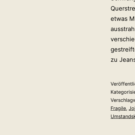
Querstre
etwas Ma
ausstrah
verschie
gestreif
zu Jea
Veröffentl
Kategorisi
Verschlag
Fragile
,
Jo
Umstandsk