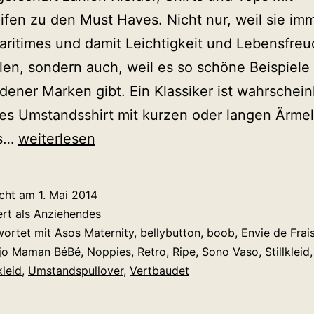
ifen zu den Must Haves. Nicht nur, weil sie im
ritimes und damit Leichtigkeit und Lebensfre
len, sondern auch, weil es so schöne Beispiele
dener Marken gibt. Ein Klassiker ist wahrscheinl
tes Umstandsshirt mit kurzen oder langen Ärmel
Die
ns…
weiterlesen
10
schönsten
icht am
1. Mai 2014
Gründe,
ert als
Anziehendes
in
wortet mit
Asos Maternity
,
bellybutton
,
boob
,
Envie de Frai
jo Maman BéBé
,
Noppies
,
Retro
,
Ripe
,
Sono Vaso
,
Stillkleid
diesem
leid
,
Umstandspullover
,
Vertbaudet
Sommer
Streifen