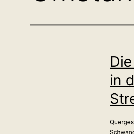
Die
in 
Str
Quergest
Schwange