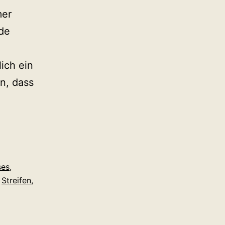
mer
ude
ich ein
n, dass
ses
,
,
Streifen
,