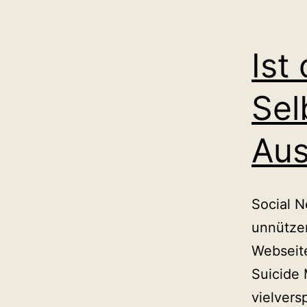
Ist
Sel
Au
Social N
unnützer
Webseite
Suicide 
vielvers