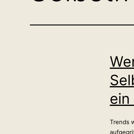
Wen
Sel
ein
Trends 
aufgegri