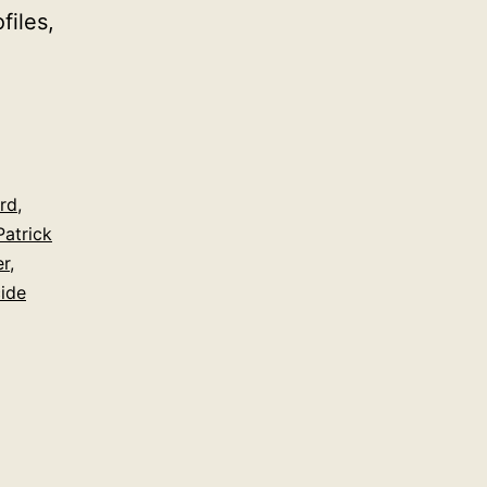
files,
ord
,
Patrick
er
,
ide