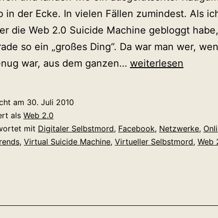
 in der Ecke. In vielen Fällen zumindest. Als i
er die Web 2.0 Suicide Machine gebloggt habe,
rade so ein „großes Ding“. Da war man wer, we
Wenn
enug war, aus dem ganzen…
weiterlesen
virtueller
Selbstmord
icht am
30. Juli 2010
eben
ert als
Web 2.0
auch
wortet mit
Digitaler Selbstmord
,
Facebook
,
Netzwerke
,
Onl
rends
,
Virtual Suicide Machine
,
Virtueller Selbstmord
,
Web 
nur
ein
Trend
ist