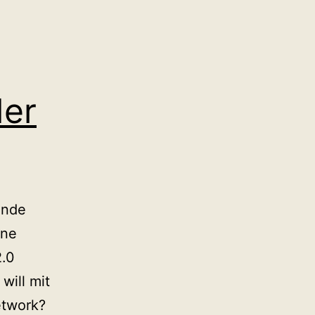
der
unde
ine
2.0
will mit
etwork?