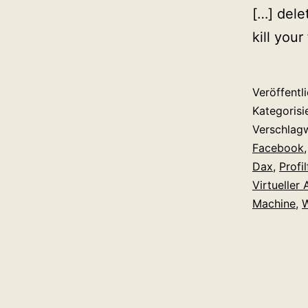
[…] dele
kill you
Veröffentl
Kategorisi
Verschlag
Facebook
Dax
,
Profi
Virtueller 
Machine
,
W