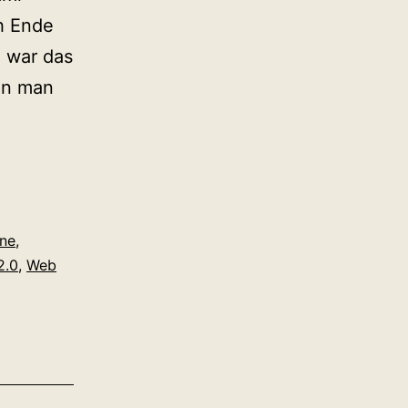
ch Ende
 war das
nn man
ine
,
2.0
,
Web