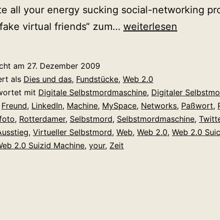
te all your energy sucking social-networking pro
Ist
r fake virtual friends“ zum…
weiterlesen
die
Web
icht am
27. Dezember 2009
2.0
ert als
Dies und das
,
Fundstücke
,
Web 2.0
Selbstmord
wortet mit
Digitale Selbstmordmaschine
,
Digitaler Selbstm
,
Freund
,
LinkedIn
,
Machine
,
MySpace
,
Networks
,
Paßwort
,
Maschine
lfoto
,
Rotterdamer
,
Selbstmord
,
Selbstmordmaschine
,
Twitt
der
Ausstieg
,
Virtueller Selbstmord
,
Web
,
Web 2.0
,
Web 2.0 Suic
Ausweg?
eb 2.0 Suizid Machine
,
your
,
Zeit