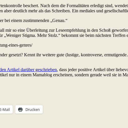
rtenkontrolle beschert. Nach dem die Formalitäten erledigt sind, wend
sen aber deutlich mehr als das Schreiben. Ein mediales und gesellschaft
aber bei einem zustimmenden „Genau.“
 Zufall mir so eine Überleitung zur Leseempfehlung in den Schoß gewor
„Weniger Stigma. Mehr Stolz.“ bekommt sie beim nächsten Treffen ei
ung-eines-genres/
r gesetzt? Kennt ihr weitere gute (lustige, kontroverse, ermutigende
den Artikel darüber geschrieben
, dass jeder positive Artikel über lieb
 Artikel nur in einem Mamablog erscheinen, sondern gerade weil sie in 
E-Mail
Drucken