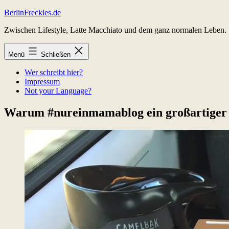
Zum
BerlinFreckles.de
Inhalt
Zwischen Lifestyle, Latte Macchiato und dem ganz normalen Leben.
springen
Menü
Schließen
Wer schreibt hier?
Impressum
Not your Language?
Warum #nureinmamablog ein großartiger 