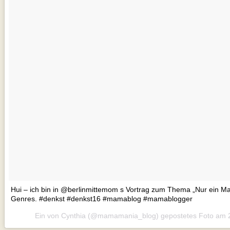
Hui – ich bin in @berlinmittemom s Vortrag zum Thema „Nur ein M
Genres. #denkst #denkst16 #mamablog #mamablogger
Ein von Cynthia (@mamamania_blog) gepostetes Foto am