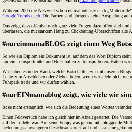
gesellschaftliche Konstrukt einer Mama (
a.k.a. die gute Mutter
) ausm
Während 2005 die Netzwelt schon einmal intensiv nach „Mutterrolle“ u
Google Trends nach
. Die Farben sind übrigens keine Anspielung auf
Das zeigt, dass offenbar noch ganz viele Fragen dazu offen sind und d
überlassen, die mit starkem Hang zu Clickbaiting-Überschriften alte
#nureinmamaBLOG zeigt einen Weg Botsch
So wie ein Diplom ein Dokument ist, auf dem das Wort Diplom steht, so
nur ein Transportmittel und Botschaften zu transportieren. Hätten w
Wir haben es in der Hand, welche Botschaften wir mit unseren Blogs
Leute zum Anschieben oder Ziehen holen, wenn wir allein nicht meh
Fuhrpark ist da und wir dürfen wählen.
#nurEINmamablog zeigt, wie viele wir sin
Ist es nicht erstaunlich, wie sich die Bedeutung eines Wortes veränd
Einen Feldversuch habe ich gleich hier im Abteil gestartet. Die Vers
auf der Toilette war. Auf seine Frage, was genau mit „bloggende Mut
bedeutungsschwangeren Gesichtsausdruck auf und lasse eine gekonnt