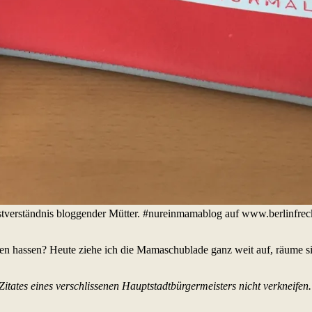
erständnis bloggender Mütter. #nureinmamablog auf www.berlinfreckle
n hassen? Heute ziehe ich die Mamaschublade ganz weit auf, räume sie
itates eines verschlissenen Hauptstadtbürgermeisters nicht verkneifen.