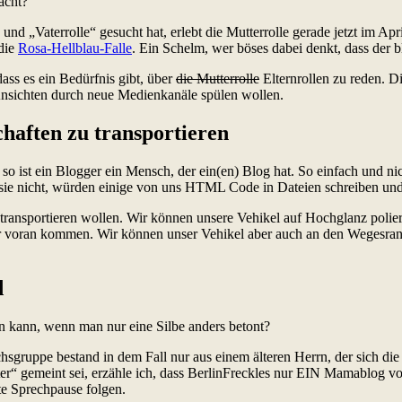
acht?
nd „Vaterrolle“ gesucht hat, erlebt die Mutterrolle gerade jetzt im A
 die
Rosa-Hellblau-Falle
. Ein Schelm, wer böses dabei denkt, dass der 
ass es ein Bedürfnis gibt, über
die Mutterrolle
Elternrollen zu reden. Di
 Ansichten durch neue Medienkanäle spülen wollen.
aften zu transportieren
 ist ein Blogger ein Mensch, der ein(en) Blog hat. So einfach und nich
ir sie nicht, würden einige von uns HTML Code in Dateien schreiben un
 transportieren wollen. Wir können unsere Vehikel auf Hochglanz poli
r voran kommen. Wir können unser Vehikel aber auch an den Wegesrand
d
ern kann, wenn man nur eine Silbe anders betont?
uchsgruppe bestand in dem Fall nur aus einem älteren Herrn, der sich 
ter“ gemeint sei, erzähle ich, dass BerlinFreckles nur EIN Mamablog v
e Sprechpause folgen.