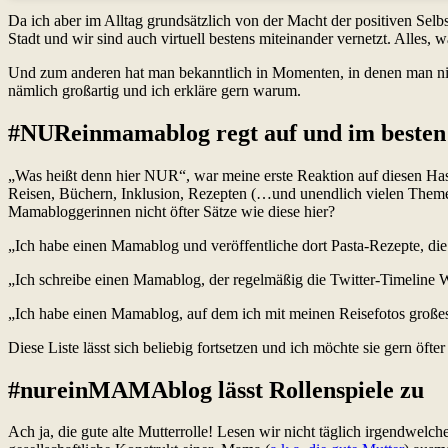
Da ich aber im Alltag grundsätzlich von der Macht der positiven Selbst
Stadt und wir sind auch virtuell bestens miteinander vernetzt. Alles, 
Und zum anderen hat man bekanntlich in Momenten, in denen man nic
nämlich großartig und ich erkläre gern warum.
#NUReinmamablog regt auf und im besten 
„Was heißt denn hier NUR“, war meine erste Reaktion auf diesen Has
Reisen, Büchern, Inklusion, Rezepten (…und unendlich vielen Theme
Mamabloggerinnen nicht öfter Sätze wie diese hier?
„Ich habe einen Mamablog und veröffentliche dort Pasta-Rezepte, die 
„Ich schreibe einen Mamablog, der regelmäßig die Twitter-Timeline We
„Ich habe einen Mamablog, auf dem ich mit meinen Reisefotos großes 
Diese Liste lässt sich beliebig fortsetzen und ich möchte sie gern öfte
#nureinMAMAblog lässt Rollenspiele zu
Ach ja, die gute alte Mutterrolle! Lesen wir nicht täglich irgendwel