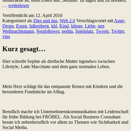
Mutterliebe ist, beim Essen laut ‚Mmmm‘ zu sagen und zu betonen,
Twitter
…
weiterlesen
Wochenschau
Veröffentlicht am
12. April 2010
Kalenderwoche
Kategorisiert als
Dies und das
,
Web 2.0
Verschlagwortet mit
Auge
,
14
Drops
,
Essen
,
falkenberg
,
khl
,
Kind
,
klinge
,
Liebe
,
nen
Weihnachtsmann
,
Neufollower
,
pedda
,
Spielplatz
,
Tweets
,
Twitter
,
vips
Kurz gesagt…
Hier schreibt Sophie als dreifache Mutter irgendwo zwischen
Lifestyle, Latte Macchiato und dem ganz normalen Leben.
Mein Herz schlägt für das entspannte Reisen mit Kindern und die
besonderen Fundstücke im Alltag.
Beruflich mache ich Unternehmenskommunikation mit Leidenschaft
für frühe Bildung bei FRÖBEL. Als Social Business Consultant
berate ich nebenberuflich vor allem zu Themen wie Sichtbarkeit und
Social Media.