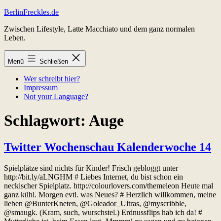
Zum
BerlinFreckles.de
Inhalt
Zwischen Lifestyle, Latte Macchiato und dem ganz normalen
springen
Leben.
Menü
Schließen
Wer schreibt hier?
Impressum
Not your Language?
Schlagwort:
Auge
Twitter Wochenschau Kalenderwoche 14
Spielplätze sind nichts für Kinder! Frisch gebloggt unter
http://bit.ly/aLNGHM # Liebes Internet, du bist schon ein
neckischer Spielplatz. http://colourlovers.com/themeleon Heute mal
ganz kühl. Morgen evtl. was Neues? # Herzlich willkommen, meine
lieben @BunterKneten, @Goleador_Ultras, @myscribble,
@smaugk. (Kram, such, wurschstel.) Erdnussflips hab ich da! #