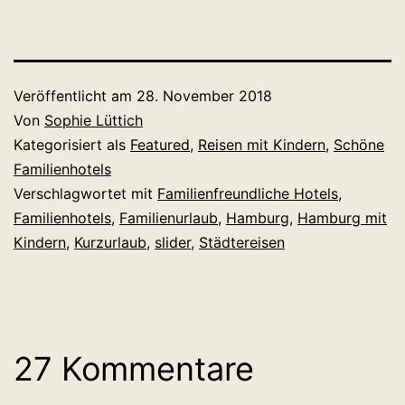
Park-Hotel
Hamburgs
in Hamburg
Hagenbeck
Hafencity
mit Kindern
Hamburg
Veröffentlicht am
28. November 2018
Von
Sophie Lüttich
Kategorisiert als
Featured
,
Reisen mit Kindern
,
Schöne
Familienhotels
Verschlagwortet mit
Familienfreundliche Hotels
,
Familienhotels
,
Familienurlaub
,
Hamburg
,
Hamburg mit
Kindern
,
Kurzurlaub
,
slider
,
Städtereisen
27 Kommentare