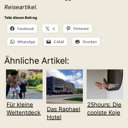
Reiseartikel.
Teile diesen Beitrag
Facebook
X
Pinterest
WhatsApp
E-Mail
Drucken
Ähnliche Artikel:
Für kleine
25hours: Die
Das Raphael
Weltentdecker:
coolste Koje
Hotel
Lindner
für Kinder in
Wälderhaus