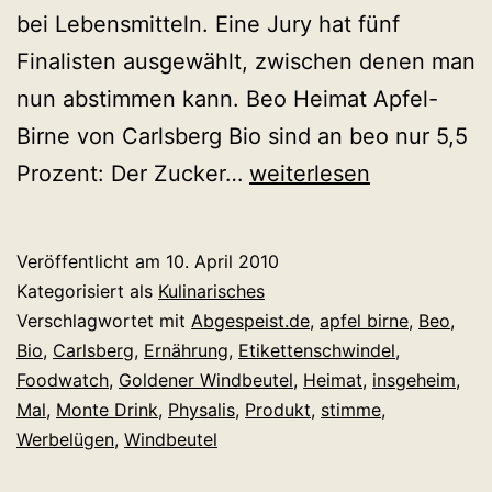
bei Lebensmitteln. Eine Jury hat fünf
Finalisten ausgewählt, zwischen denen man
nun abstimmen kann. Beo Heimat Apfel-
Birne von Carlsberg Bio sind an beo nur 5,5
Der
Prozent: Der Zucker…
weiterlesen
Goldene
Windbeutel*.
Veröffentlicht am
10. April 2010
Die
Kategorisiert als
Kulinarisches
Wahl
Verschlagwortet mit
Abgespeist.de
,
apfel birne
,
Beo
,
Bio
,
Carlsberg
,
Ernährung
,
Etikettenschwindel
,
zur
Foodwatch
,
Goldener Windbeutel
,
Heimat
,
insgeheim
,
dreistesten
Mal
,
Monte Drink
,
Physalis
,
Produkt
,
stimme
,
Werbelüge
Werbelügen
,
Windbeutel
des