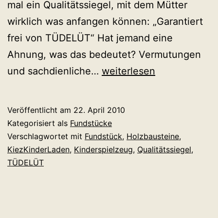
mal ein Qualitätssiegel, mit dem Mütter
wirklich was anfangen können: „Garantiert
frei von TÜDELÜT“ Hat jemand eine
Ahnung, was das bedeutet? Vermutungen
Qualitätssiegel:
und sachdienliche…
weiterlesen
„Garantiert
frei
Veröffentlicht am
22. April 2010
von
Kategorisiert als
Fundstücke
TÜDELÜT“
Verschlagwortet mit
Fundstück
,
Holzbausteine
,
KiezKinderLaden
,
Kinderspielzeug
,
Qualitätssiegel
,
TÜDELÜT