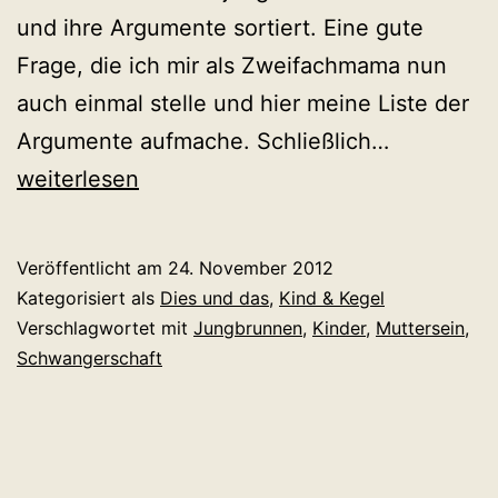
und ihre Argumente sortiert. Eine gute
Frage, die ich mir als Zweifachmama nun
auch einmal stelle und hier meine Liste der
Der
Argumente aufmache. Schließlich…
prüfende
weiterlesen
Blick
in
Veröffentlicht am
24. November 2012
den
Kategorisiert als
Dies und das
,
Kind & Kegel
Spiegel
Verschlagwortet mit
Jungbrunnen
,
Kinder
,
Muttersein
,
Schwangerschaft