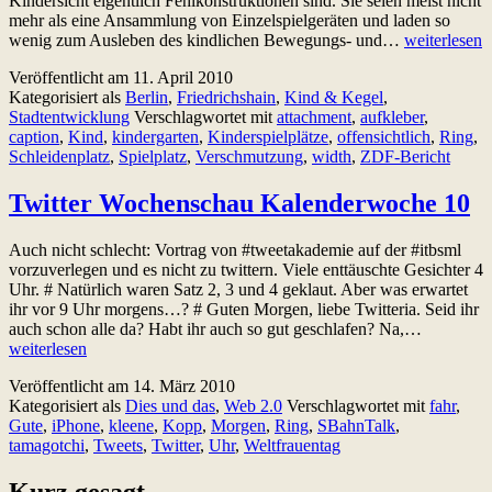
Kindersicht eigentlich Fehlkonstruktionen sind. Sie seien meist nicht
mehr als eine Ansammlung von Einzelspielgeräten und laden so
Spielplätze
wenig zum Ausleben des kindlichen Bewegungs- und…
weiterlesen
sind
Veröffentlicht am
11. April 2010
nichts
Kategorisiert als
Berlin
,
Friedrichshain
,
Kind & Kegel
,
für
Stadtentwicklung
Verschlagwortet mit
attachment
,
aufkleber
,
Kinder.
caption
,
Kind
,
kindergarten
,
Kinderspielplätze
,
offensichtlich
,
Ring
,
Der
Schleidenplatz
,
Spielplatz
,
Verschmutzung
,
width
,
ZDF-Bericht
traurige
Zustand
des
Twitter Wochenschau Kalenderwoche 10
Schleidenpla
in
Auch nicht schlecht: Vortrag von #tweetakademie auf der #itbsml
Friedrichsha
vorzuverlegen und es nicht zu twittern. Viele enttäuschte Gesichter 4
Uhr. # Natürlich waren Satz 2, 3 und 4 geklaut. Aber was erwartet
ihr vor 9 Uhr morgens…? # Guten Morgen, liebe Twitteria. Seid ihr
Twitter
auch schon alle da? Habt ihr auch so gut geschlafen? Na,…
Wochensc
weiterlesen
Kalender
Veröffentlicht am
14. März 2010
10
Kategorisiert als
Dies und das
,
Web 2.0
Verschlagwortet mit
fahr
,
Gute
,
iPhone
,
kleene
,
Kopp
,
Morgen
,
Ring
,
SBahnTalk
,
tamagotchi
,
Tweets
,
Twitter
,
Uhr
,
Weltfrauentag
Kurz gesagt…