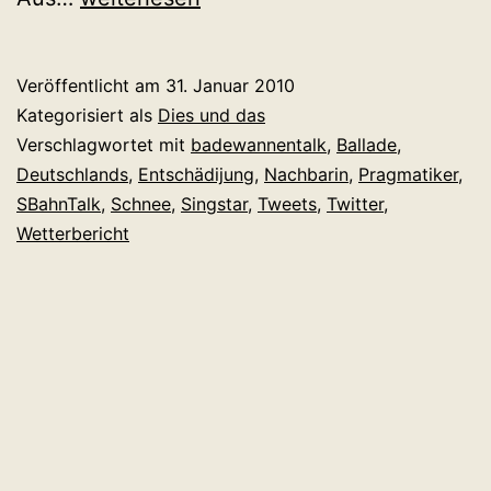
Wochenschau
Kalenderwoche
Veröffentlicht am
31. Januar 2010
4
Kategorisiert als
Dies und das
Verschlagwortet mit
badewannentalk
,
Ballade
,
Deutschlands
,
Entschädijung
,
Nachbarin
,
Pragmatiker
,
SBahnTalk
,
Schnee
,
Singstar
,
Tweets
,
Twitter
,
Wetterbericht