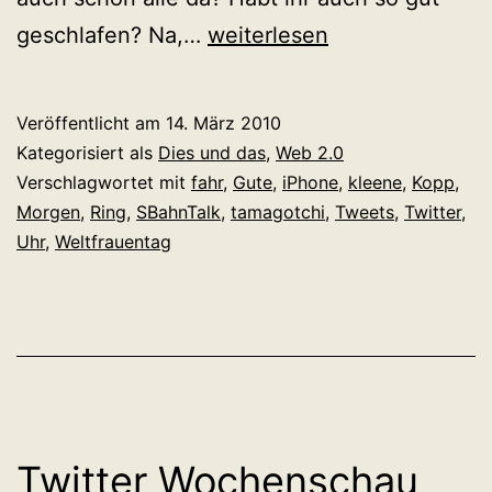
Twitter
geschlafen? Na,…
weiterlesen
Wochenschau
Kalenderwoche
Veröffentlicht am
14. März 2010
10
Kategorisiert als
Dies und das
,
Web 2.0
Verschlagwortet mit
fahr
,
Gute
,
iPhone
,
kleene
,
Kopp
,
Morgen
,
Ring
,
SBahnTalk
,
tamagotchi
,
Tweets
,
Twitter
,
Uhr
,
Weltfrauentag
Twitter Wochenschau