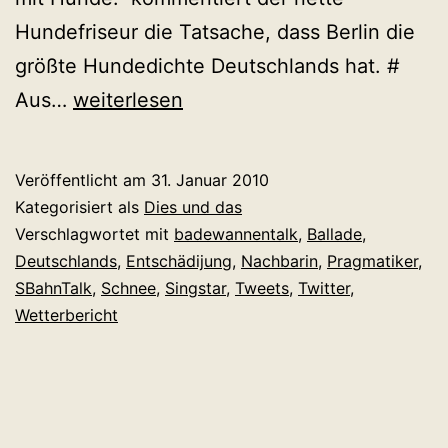
Hundefriseur die Tatsache, dass Berlin die
größte Hundedichte Deutschlands hat. #
Twitter
Aus…
weiterlesen
Wochenschau
Kalenderwoche
Veröffentlicht am
31. Januar 2010
4
Kategorisiert als
Dies und das
Verschlagwortet mit
badewannentalk
,
Ballade
,
Deutschlands
,
Entschädijung
,
Nachbarin
,
Pragmatiker
,
SBahnTalk
,
Schnee
,
Singstar
,
Tweets
,
Twitter
,
Wetterbericht