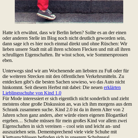
Hatte ich erwähnt, dass wir Berlin lieben? Sollte es an der einen
oder anderen Stelle im Blog noch nicht deutlich geworden sein,
dann sage ich es hier noch einmal direkt und ohne Rüschen: Wir
lieben unsere Stadt mit all ihren schönen Flecken und mit all ihren
schrulligen Eigenschaften. Ihr wisst schon, wie Sommersprossen
eben.
Unterwegs sind wir am Wochenende am liebsten zu Fuß oder für
die weiteren Strecken mit den öffentlichen Verkehrsmitteln. Zu
entdecken gibt’s die besten Sachen sowieso, wo das Auto nicht
hinkommt. Seit diesem Herbst mit dabei: Die neuen
erklärten
Lieblingsschuhe von Kind 1.0
Für Mode interessiert er sich eigentlich nicht sonderlich und zieht
meistens ohne große Diskussion an, was ich ihm morgens aus dem
Schrank zusammen suche. Kind 2.0 ist da in ihrem Alter von 2
Jahren schon ganz anders, aber würde einen eigenen Blogartikel
ergeben… Schuhe müssen für mein großes Kind vor allem zwei
Eigenschaften in sich vereinen – cool sein und leicht an- und
auszuziehen sein. Dementsprechend viele viele Schuhe mit
Klettverschlüssen befinden sich in unserem Schuhregal.