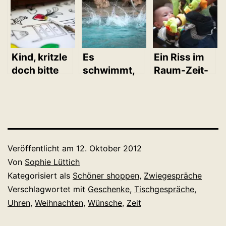
Es
Ein Riss im
Kind, kritzle
schwimmt,
Raum-Zeit-
doch bitte
es radelt, es
Kontinuum
auf die
pfeift… Kind
Tischdecke!
1.0 wird
groß!
Veröffentlicht am
12. Oktober 2012
Von
Sophie Lüttich
Kategorisiert als
Schöner shoppen
,
Zwiegespräche
Verschlagwortet mit
Geschenke
,
Tischgespräche
,
Uhren
,
Weihnachten
,
Wünsche
,
Zeit