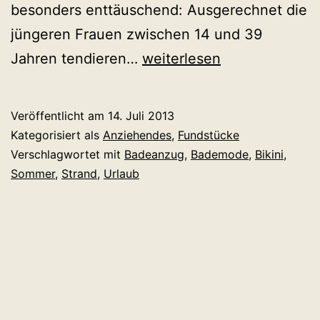
besonders enttäuschend: Ausgerechnet die
jüngeren Frauen zwischen 14 und 39
Ist
Jahren tendieren…
weiterlesen
spießig
das
Veröffentlicht am
14. Juli 2013
neue
Kategorisiert als
Anziehendes
,
Fundstücke
sexy?
Verschlagwortet mit
Badeanzug
,
Bademode
,
Bikini
,
Sommer
,
Strand
,
Urlaub